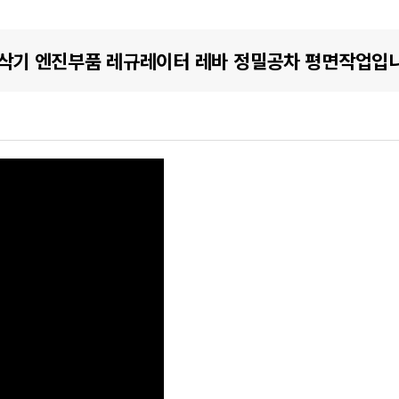
굴삭기 엔진부품 레규레이터 레바 정밀공차 평면작업입