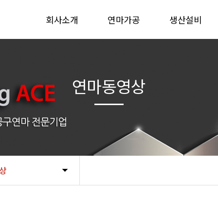
회사소개
연마가공
생산설비
인사말
센터리스연마
생산설비
인증현황
원통연마
자료실
연마동영상
주요거래처
평면연마
오시는 길
자료실
상