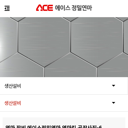
생산설비
생산설비
생산설비
연마 장비 에이스정밀연마 연마킹 공장사진-6