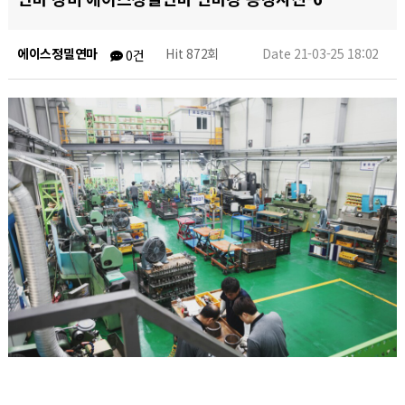
에이스정밀연마
Hit 872회
Date 21-03-25 18:02
0건