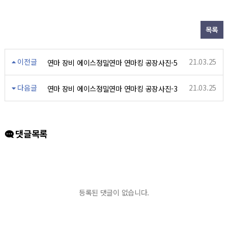
목록
이전글
21.03.25
연마 장비 에이스정밀연마 연마킹 공장사진-5
다음글
21.03.25
연마 장비 에이스정밀연마 연마킹 공장사진-3
댓글목록
등록된 댓글이 없습니다.